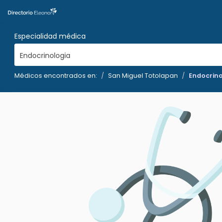
Especialidad médica
Endocrinologia
Médicos encontrados en:
San Miguel Totolapan
Endocrino