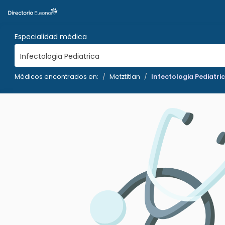
Especialidad médica
Infectologia Pediatrica
Médicos encontrados en:
Metztitlan
Infectologia Pediatri