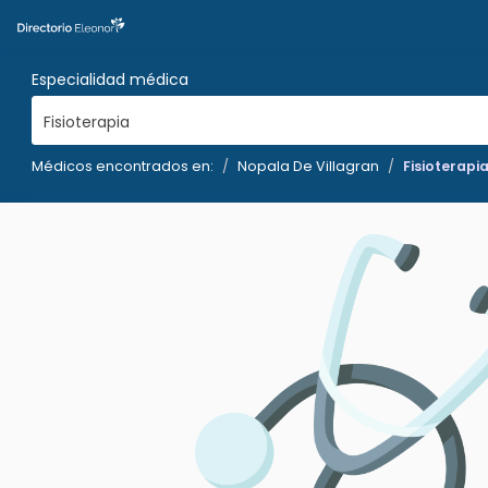
Especialidad médica
Fisioterapia
Médicos encontrados en:
Nopala De Villagran
Fisioterapi