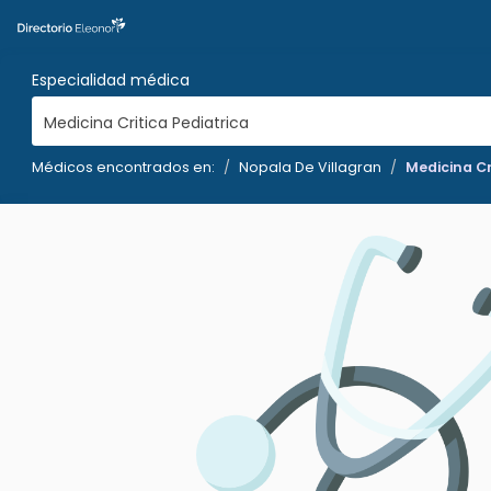
Especialidad médica
Medicina Critica Pediatrica
Médicos encontrados en:
Nopala De Villagran
Medicina Cr