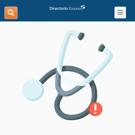
Toggle
search
navigat
navigation