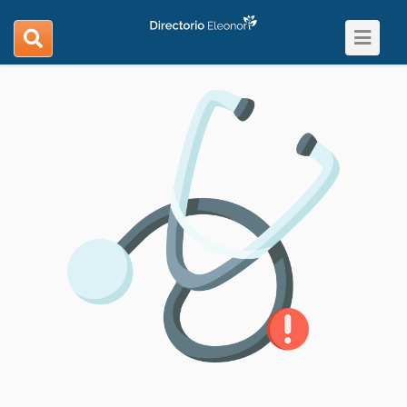
Toggle
search
navigat
navigation