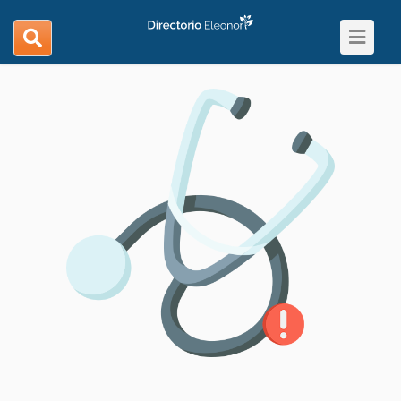
Toggle
search
navigat
navigation