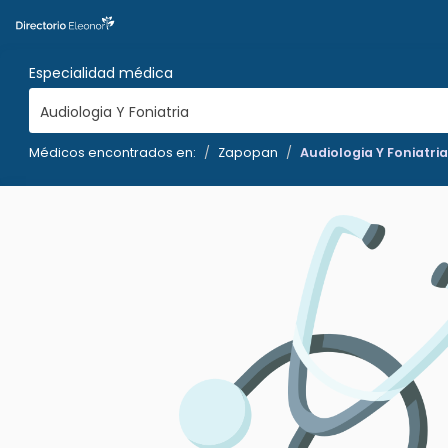
Especialidad médica
Audiologia Y Foniatria
Médicos encontrados en:
Zapopan
Audiologia Y Foniatria