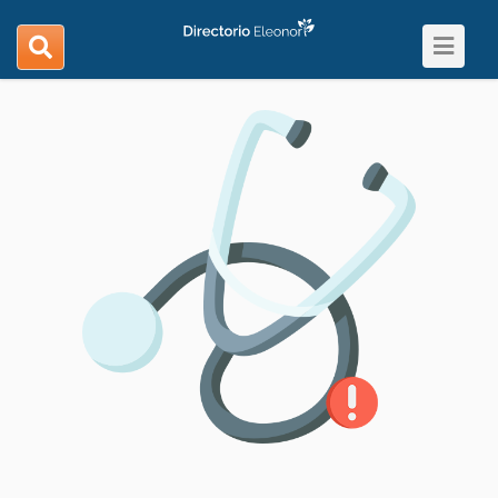
Toggle
search
navigat
navigation