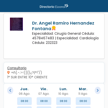
Dr. Angel Ramiro Hernandez
Fontana
Especialidad: Cirugía General Cédula:
4578467483 |
Especialidad: Cardiología
Cédula: 232323
Consultorio
+ñ{.-.><[]{}¿?|°!"/)
1° SUR ENTRE 10° ORIENTE 
Jue.
Vie.
Lun.
Mar.
06 Ago.
07 Ago.
10 Ago.
11 Ago.
08:00
08:00
08:00
08:00