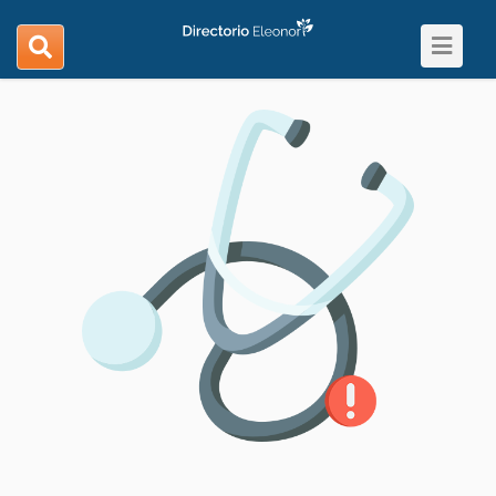
Toggle
search
navigat
navigation