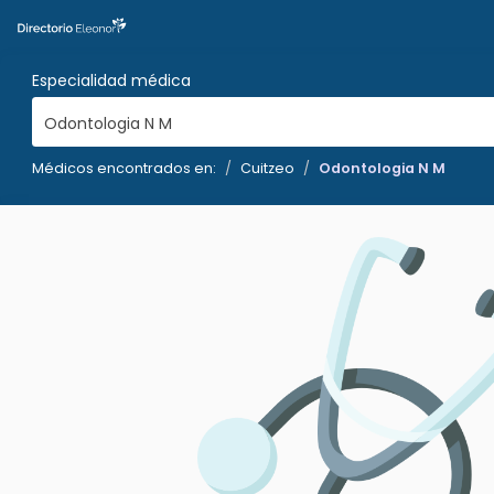
Especialidad médica
Odontologia N M
Médicos encontrados en:
Cuitzeo
Odontologia N M