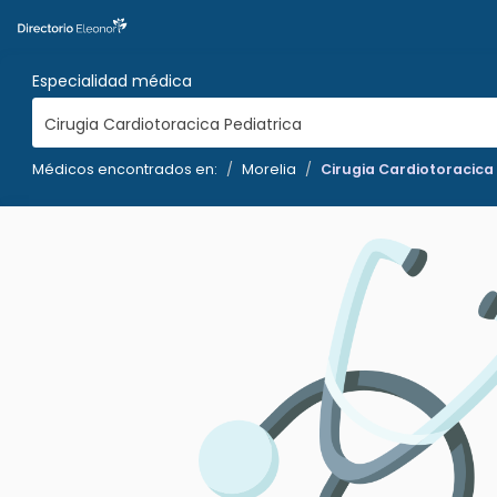
Especialidad médica
Cirugia Cardiotoracica Pediatrica
Médicos encontrados en:
Morelia
Cirugia Cardiotoracica 