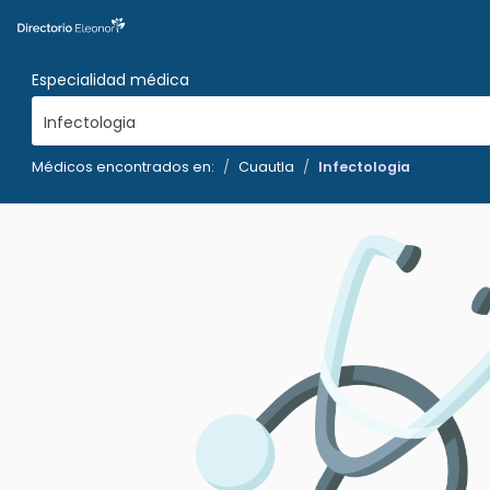
Especialidad médica
Infectologia
Médicos encontrados en:
Cuautla
Infectologia