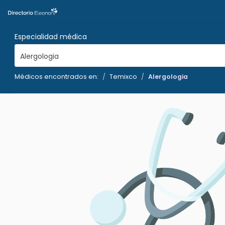
Especialidad médica
Alergologia
Médicos encontrados en:
Temixco
Alergologia