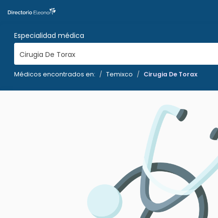
Especialidad médica
Cirugia De Torax
Médicos encontrados en:
Temixco
Cirugia De Torax