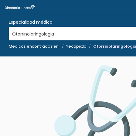
Especialidad médica
Otorrinolaringologia
Médicos encontrados en:
Yecapixtla
Otorrinolaringologi