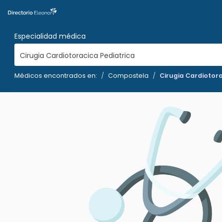
Especialidad médica
Cirugia Cardiotoracica Pediatrica
Médicos encontrados en:
Compostela
Cirugia Cardiotora