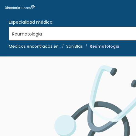
Especialidad médica
Reumatologia
Médicos encontrados en:
San Blas
Reumatologia