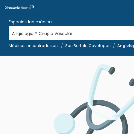
Especialidad médica
Angiologia Y Cirugia Vascular
Médicos encontrados en:
San Bartolo Coyotepec
Angiolog