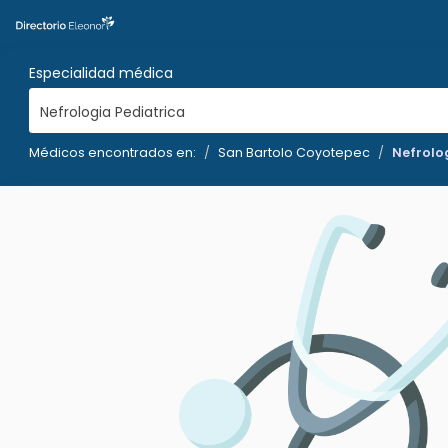
Especialidad médica
Nefrologia Pediatrica
Médicos encontrados en:
San Bartolo Coyotepec
Nefrolog