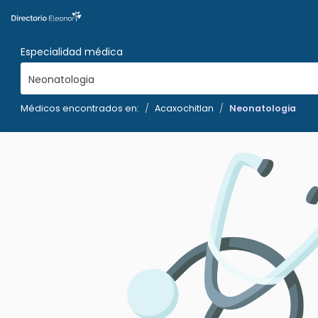
Especialidad médica
Neonatologia
Médicos encontrados en:
Acaxochitlan
Neonatologia