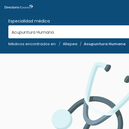
Especialidad médica
Acupuntura Humana
Médicos encontrados en:
Altepexi
Acupuntura Humana