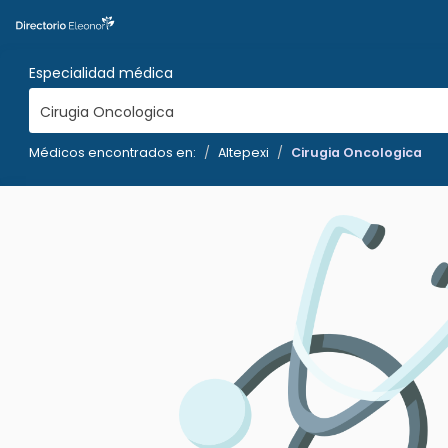
Especialidad médica
Cirugia Oncologica
Médicos encontrados en:
Altepexi
Cirugia Oncologica