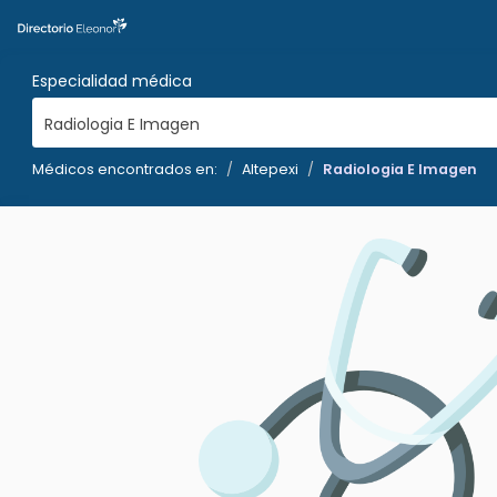
Especialidad médica
Radiologia E Imagen
Médicos encontrados en:
Altepexi
Radiologia E Imagen