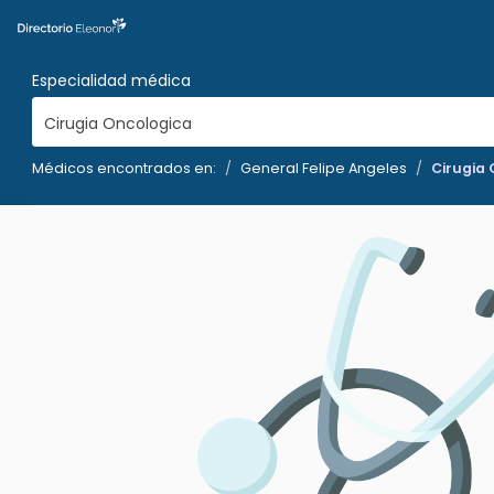
Especialidad médica
Cirugia Oncologica
Médicos encontrados en:
General Felipe Angeles
Cirugia