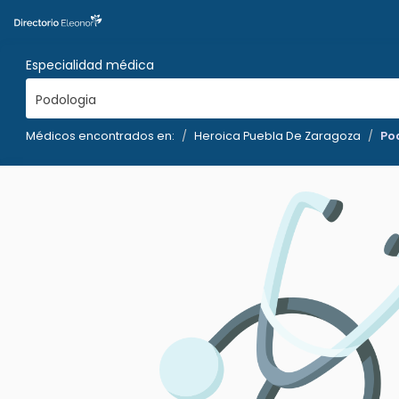
Especialidad médica
Podologia
Médicos encontrados en:
Heroica Puebla De Zaragoza
Po