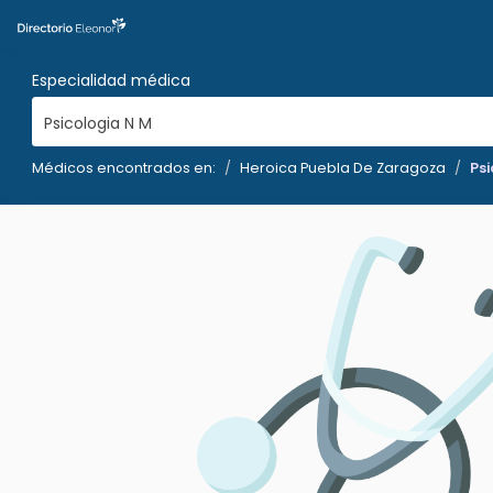
Especialidad médica
Psicologia N M
Médicos encontrados en:
Heroica Puebla De Zaragoza
Psi