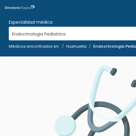
Especialidad médica
Endocrinologia Pediatrica
Médicos encontrados en:
Huehuetla
Endocrinologia Pedia