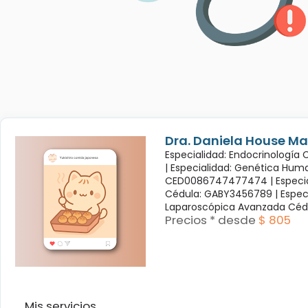
Dra. Daniela House Ma
Especialidad: Endocrinología
|
Especialidad: Genética Hum
CED0086747477474 |
Especi
Cédula: GABY3456789 |
Espec
Laparoscópica Avanzada Céd
Precios * desde
$ 805
Mis servicios