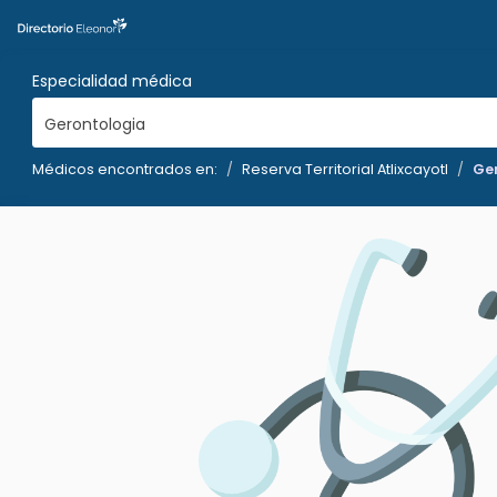
Especialidad médica
Gerontologia
Médicos encontrados en:
Reserva Territorial Atlixcayotl
Ge