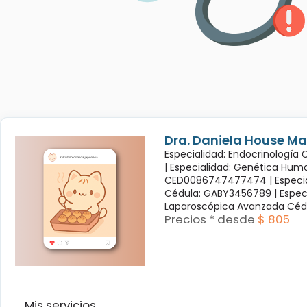
Dra. Daniela House Ma
Especialidad: Endocrinología
|
Especialidad: Genética Hum
CED0086747477474 |
Especi
Cédula: GABY3456789 |
Espec
Laparoscópica Avanzada Céd
Precios * desde
$ 805
Mis servicios