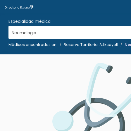
Especialidad médica
Neumologia
Médicos encontrados en:
Reserva Territorial Atlixcayotl
Ne