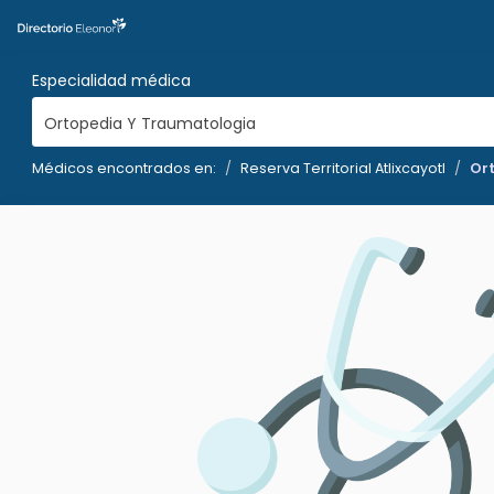
Especialidad médica
Ortopedia Y Traumatologia
Médicos encontrados en:
Reserva Territorial Atlixcayotl
Or