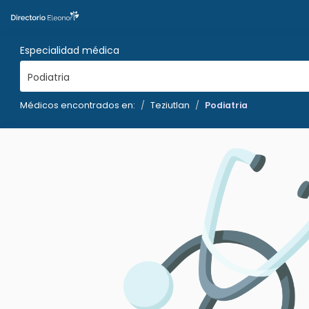
Especialidad médica
Podiatria
Médicos encontrados en:
Teziutlan
Podiatria