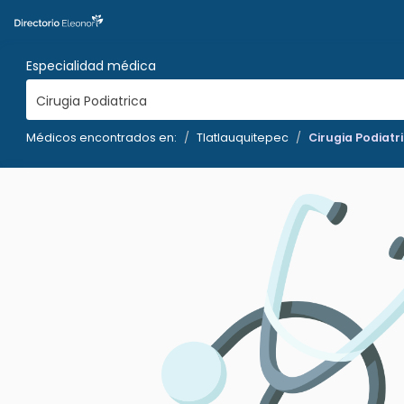
Especialidad médica
Cirugia Podiatrica
Médicos encontrados en:
Tlatlauquitepec
Cirugia Podiatr