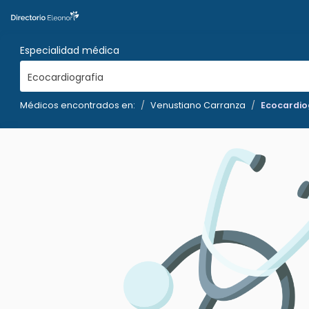
Especialidad médica
Ecocardiografia
Médicos encontrados en:
Venustiano Carranza
Ecocardio