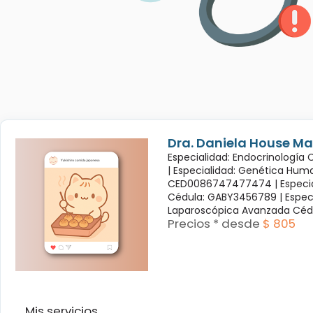
Dra. Daniela House Ma
Especialidad: Endocrinología
|
Especialidad: Genética Hum
CED0086747477474 |
Especi
Cédula: GABY3456789 |
Espec
Laparoscópica Avanzada Céd
Precios * desde
$ 805
Mis servicios