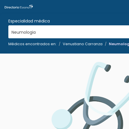
Especialidad médica
Neumologia
Médicos encontrados en:
Venustiano Carranza
Neumolog