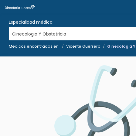
Especialidad médica
Ginecologia Y Obstetricia
Médicos encontrados en:
Vicente Guerrero
Ginecologia Y