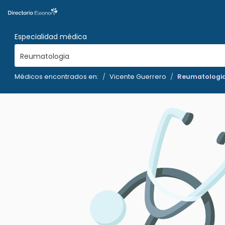
Especialidad médica
Reumatologia
Médicos encontrados en:
Vicente Guerrero
Reumatologi