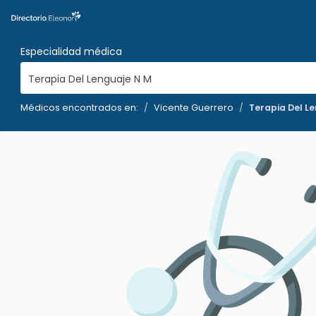
Especialidad médica
Terapia Del Lenguaje N M
Médicos encontrados en:
Vicente Guerrero
Terapia Del L