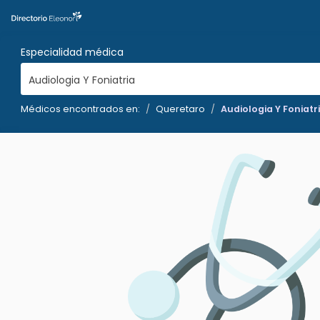
Especialidad médica
Audiologia Y Foniatria
Médicos encontrados en:
Queretaro
Audiologia Y Foniatr