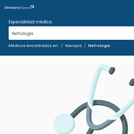
Especialidad médica
Nefrologia
Médicos encontrados en:
Navojoa
Nefrologia