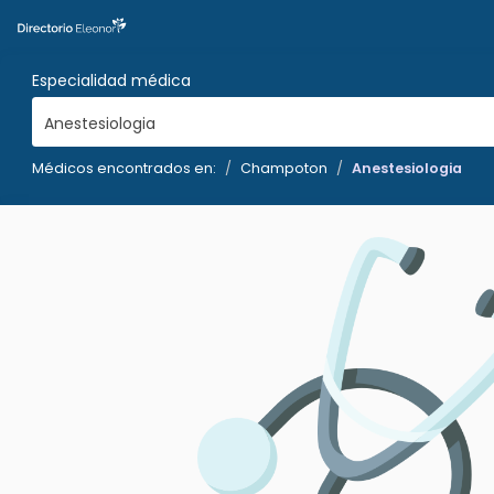
Especialidad médica
Anestesiologia
Médicos encontrados en:
Champoton
Anestesiologia