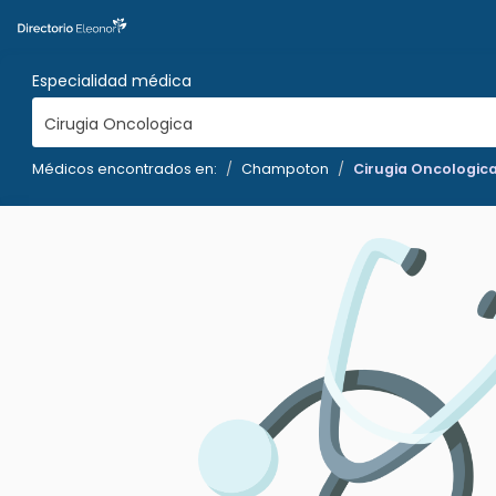
Especialidad médica
Cirugia Oncologica
Médicos encontrados en:
Champoton
Cirugia Oncologic