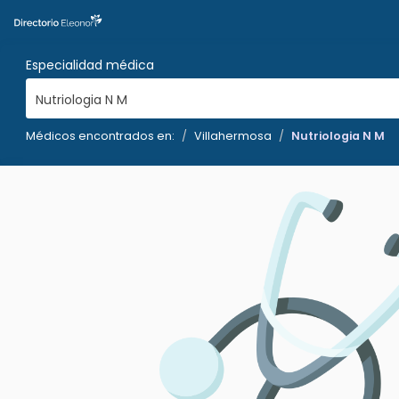
Especialidad médica
Nutriologia N M
Médicos encontrados en:
Villahermosa
Nutriologia N M