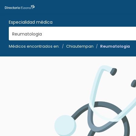
Especialidad médica
Reumatologia
Médicos encontrados en:
Chiautempan
Reumatologia