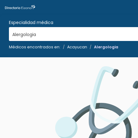
Especialidad médica
Alergologia
Médicos encontrados en:
Acayucan
Alergologia