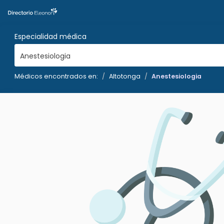
Especialidad médica
Anestesiologia
Médicos encontrados en:
Altotonga
Anestesiologia