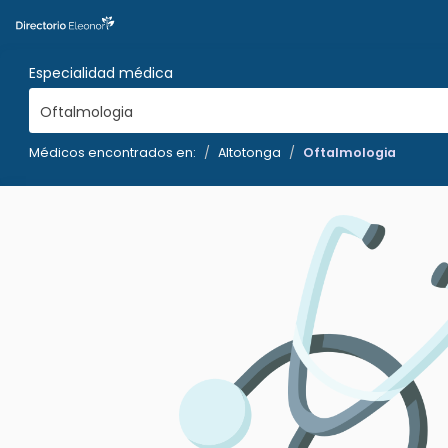
Especialidad médica
Oftalmologia
Médicos encontrados en:
Altotonga
Oftalmologia