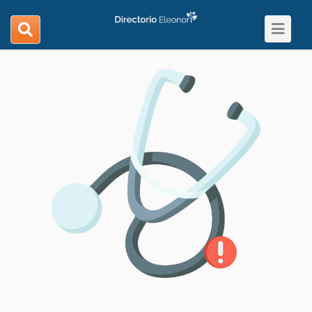
Toggle
search
navigat
navigation