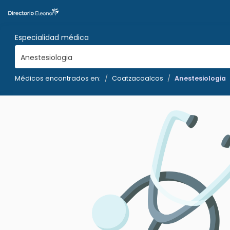
Especialidad médica
Anestesiologia
Médicos encontrados en:
Coatzacoalcos
Anestesiologia